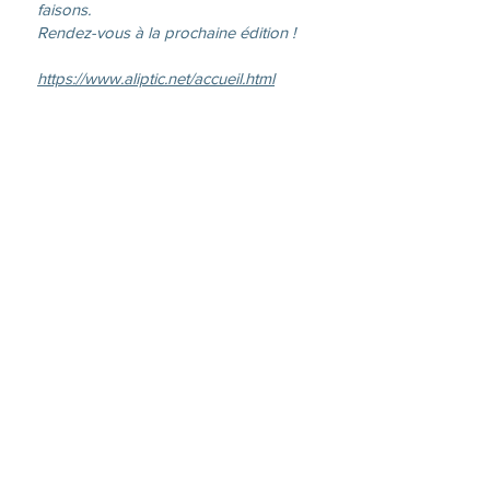
faisons.
Rendez-vous à la prochaine édition !
https://www.aliptic.net/accueil.html
Événementiel:
Pièce de théâtre :
"BONHEUR MENAGER"
Le mercredi 22 avril, venez vivre un
moment de théâtre avec la pièce