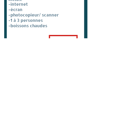
-internet
-écran
-photocopieur/ scanner
-1 à 3 personnes
-boissons chaudes
*hors taxe
Espaces galerie
et événements
100m à partir de 250€*
Sur devis
Inclus: