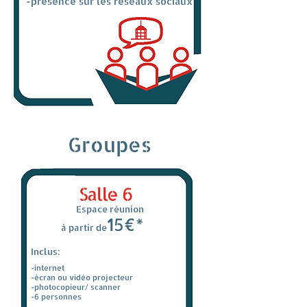
-présence sur les réseaux sociaux
Groupes
Salle 6
Espace réunion
15€*
à partir de
Inclus:
-internet
-écran ou vidéo projecteur
-photocopieur/ scanner
-6 personnes