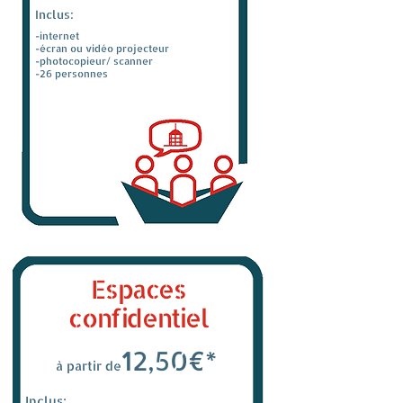
Inclus:
-internet
-écran ou vidéo projecteur
-photocopieur/ scanner
-26 personnes
*hors taxe
Espaces
confidentiel
12,50€*
à partir de
Inclus: